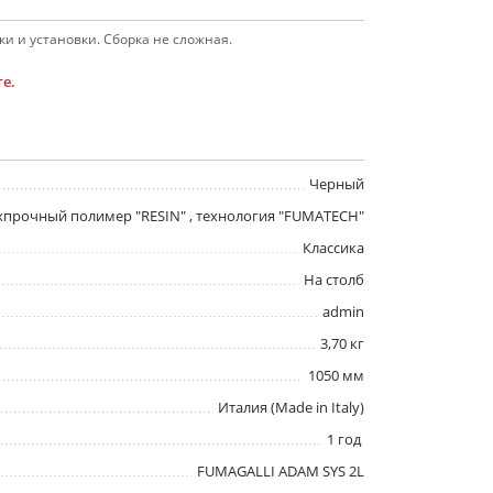
и и установки. Сборка не сложная.
е.
Черный
хпрочный полимер "RESIN" , технология "FUMATECH"
Классика
На столб
admin
3,70 кг
1050 мм
Италия (Made in Italy)
1 год
FUMAGALLI ADAM SYS 2L