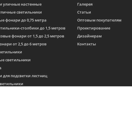
и уличные настенные
Галерея
уличные светильники
Статьи
е фонари до 0,75 метра
Оптовым покупателям
тильники-столбики до 1,5 метров
Проектирование
овые фонари от 1,5 до 2,5 метров
Дизайнерам
нари от 2,5 до 6 метров
Контакты
ветильники
е светильники
а
 для подсветки лестниц
светильники
ковые
рковых фонарей
 террасную доску (декинг)
 ограждения с цепочкой