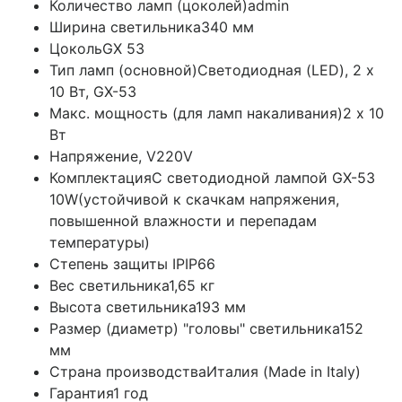
Количество ламп (цоколей)
admin
Ширина светильника
340 мм
Цоколь
GX 53
Тип ламп (основной)
Светодиодная (LED), 2 х
10 Вт, GX-53
Макс. мощность (для ламп накаливания)
2 х 10
Вт
Напряжение, V
220V
Комплектация
C светодиодной лампой GX-53
10W(устойчивой к скачкам напряжения,
повышенной влажности и перепадам
температуры)
Степень защиты IP
IP66
Вес светильника
1,65 кг
Высота светильника
193 мм
Размер (диаметр) "головы" светильника
152
мм
Страна производства
Италия (Made in Italy)
Гарантия
1 год