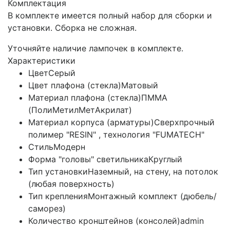
Комплектация
В комплекте имеется полный набор для сборки и
установки. Сборка не сложная.
Уточняйте наличие лампочек в комплекте.
Характеристики
Цвет
Серый
Цвет плафона (стекла)
Матовый
Материал плафона (стекла)
ПММА
(ПолиМетилМетАкрилат)
Материал корпуса (арматуры)
Сверхпрочный
полимер "RESIN" , технология "FUMATECH"
Стиль
Модерн
Форма "головы" светильника
Круглый
Тип установки
Наземный, на стену, на потолок
(любая поверхность)
Тип крепления
Монтажный комплект (дюбель/
саморез)
Количество кронштейнов (консолей)
admin